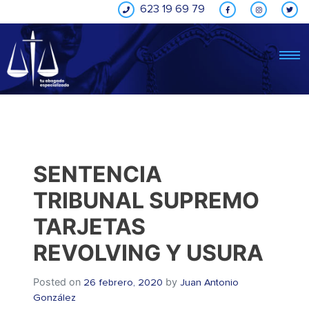
Skip
623 19 69 79
to
content
SENTENCIA
TRIBUNAL SUPREMO
TARJETAS
REVOLVING Y USURA
Posted on
by
26 febrero, 2020
Juan Antonio
González